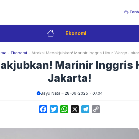
Tent
Ekonomi
ome
-
Ekonomi
-
Atraksi Menakjubkan! Marinir Inggris Hibur Warga Jakar
akjubkan! Marinir Inggris
Jakarta!
Bayu Nata
28-06-2025 - 07.04
Facebook
Twitter
WhatsApp
X
Telegram
Copy
Link