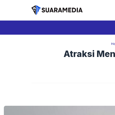
Langsung
ke
isi
H
Atraksi Men