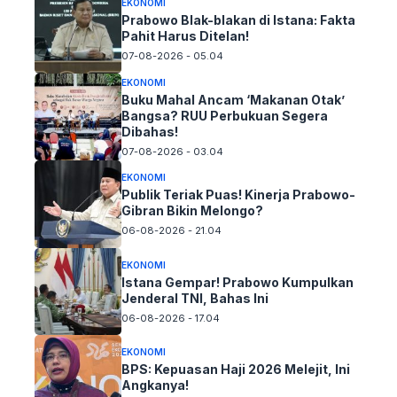
EKONOMI
Prabowo Blak-blakan di Istana: Fakta
Pahit Harus Ditelan!
07-08-2026 - 05.04
EKONOMI
Buku Mahal Ancam ‘Makanan Otak’
Bangsa? RUU Perbukuan Segera
Dibahas!
07-08-2026 - 03.04
EKONOMI
Publik Teriak Puas! Kinerja Prabowo-
Gibran Bikin Melongo?
06-08-2026 - 21.04
EKONOMI
Istana Gempar! Prabowo Kumpulkan
Jenderal TNI, Bahas Ini
06-08-2026 - 17.04
EKONOMI
BPS: Kepuasan Haji 2026 Melejit, Ini
Angkanya!