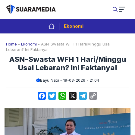
Langsung
ke
isi
Ekonomi
Home
-
Ekonomi
-
ASN-Swasta WFH 1 Hari/Minggu Usai
Lebaran? Ini Faktanya!
ASN-Swasta WFH 1 Hari/Minggu
Usai Lebaran? Ini Faktanya!
Bayu Nata
19-03-2026 - 21.04
Facebook
Twitter
WhatsApp
X
Telegram
Copy
Link