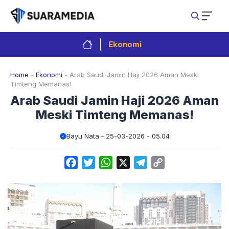
Langsung
ke
isi
Ekonomi
Home
-
Ekonomi
-
Arab Saudi Jamin Haji 2026 Aman Meski
Timteng Memanas!
Arab Saudi Jamin Haji 2026 Aman
Meski Timteng Memanas!
Bayu Nata
25-03-2026 - 05.04
Facebook
Twitter
WhatsApp
X
Telegram
Copy
Link