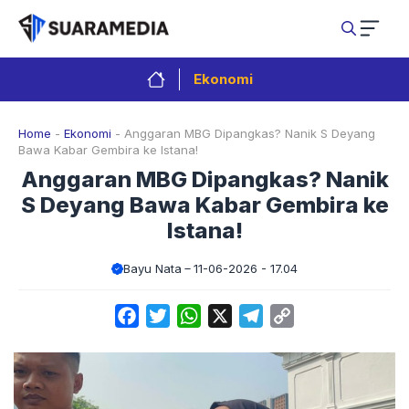
Langsung
ke
isi
Ekonomi
Home
-
Ekonomi
-
Anggaran MBG Dipangkas? Nanik S Deyang
Bawa Kabar Gembira ke Istana!
Anggaran MBG Dipangkas? Nanik
S Deyang Bawa Kabar Gembira ke
Istana!
Bayu Nata
11-06-2026 - 17.04
Facebook
Twitter
WhatsApp
X
Telegram
Copy
Link