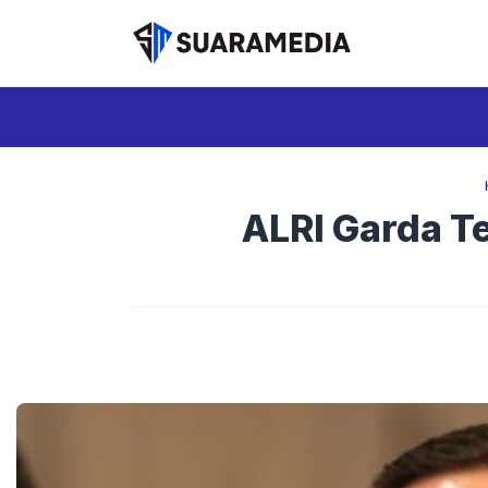
Langsung
ke
isi
ALRI Garda Te