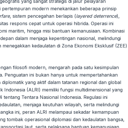
ografis yang sangat strategis di jalur pelayaran
Filosofi pertempuran modern menekankan beberapa prinsip
rfare
, sistem pencegahan berlapis (
layered deterrence
),
sitas respons cepat untuk operasi hibrida. Operasi ini
mi maritim, hingga misi bantuan kemanusiaan. Kombinasi
terdepan dalam menjaga kepentingan nasional, melindungi
n menegakkan kedaulatan di Zona Ekonomi Eksklusif (ZEE)
gan filosofi modern, mengarah pada satu kesimpulan
nya. Penguatan ini bukan hanya untuk mempertahankan
diplomatik yang aktif dalam tatanan regional dan global
 Indonesia (ALRI) memiliki fungsi multidimensional yang
entang Tentara Nasional Indonesia. Regulasi ini
aulatan, menjaga keutuhan wilayah, serta melindungi
rangka ini, peran ALRI melampaui sekadar kemampuan
jung tombak operasional diplomasi dan kedaulatan bangsa,
ransportasi laut, serta pelaksana bantuan kemanusiaan