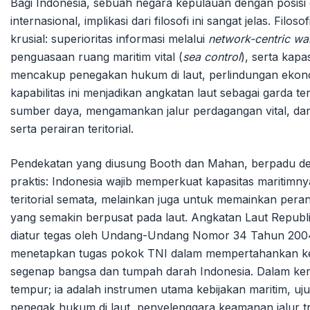
Bagi Indonesia, sebuah negara kepulauan dengan posisi ge
internasional, implikasi dari filosofi ini sangat jelas. 
krusial: superioritas informasi melalui
network-centric wa
penguasaan ruang maritim vital (
sea control
), serta kapa
mencakup penegakan hukum di laut, perlindungan ekono
kapabilitas ini menjadikan angkatan laut sebagai garda 
sumber daya, mengamankan jalur perdagangan vital, da
serta perairan teritorial.
Pendekatan yang diusung Booth dan Mahan, berpadu den
praktis: Indonesia wajib memperkuat kapasitas maritim
teritorial semata, melainkan juga untuk memainkan peran 
yang semakin berpusat pada laut. Angkatan Laut Republik
diatur tegas oleh Undang-Undang Nomor 34 Tahun 2004 t
menetapkan tugas pokok TNI dalam mempertahankan ked
segenap bangsa dan tumpah darah Indonesia. Dalam ke
tempur; ia adalah instrumen utama kebijakan maritim, u
penegak hukum di laut, penyelenggara keamanan jalur t