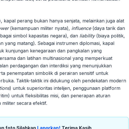
), kapal perang bukan hanya senjata, melainkan juga alat
ower
(kemampuan militer nyata),
influence
(daya tarik dan
sebagai simbol kapasitas negara), dan
liability
(biaya politik,
akan yang matang). Sebagai instrumen diplomasi, kapal
asuk kunjungan kenegaraan dan pangkalan yang
 bersama dan latihan multinasional yang memperkuat
walan perdagangan dan interdiksi yang menunjukkan
a penempatan simbolik di perairan sensitif untuk
terbuka. Taktik-taktik ini didukung oleh pendekatan modern
tions
) untuk superioritas intelijen, penggunaan platform
im) untuk fleksibilitas misi, dan penerapan aturan
militer secara efektif.
un foto Silahkan
Laporkan!
Terima Kasih