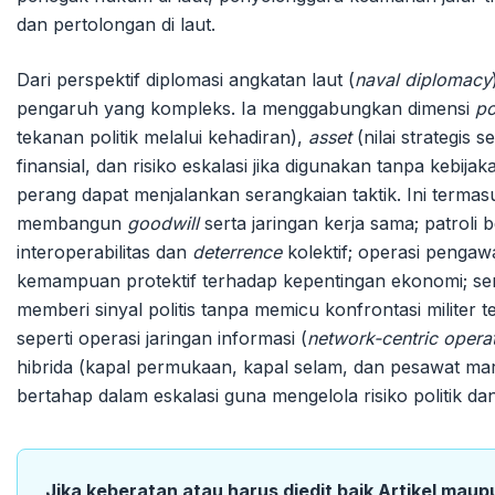
dan pertolongan di laut.
Dari perspektif diplomasi angkatan laut (
naval diplomacy
pengaruh yang kompleks. Ia menggabungkan dimensi
p
tekanan politik melalui kehadiran),
asset
(nilai strategis 
finansial, dan risiko eskalasi jika digunakan tanpa kebij
perang dapat menjalankan serangkaian taktik. Ini term
membangun
goodwill
serta jaringan kerja sama; patroli
interoperabilitas dan
deterrence
kolektif; operasi penga
kemampuan protektif terhadap kepentingan ekonomi; sert
memberi sinyal politis tanpa memicu konfrontasi militer 
seperti operasi jaringan informasi (
network-centric opera
hibrida (kapal permukaan, kapal selam, dan pesawat marit
bertahap dalam eskalasi guna mengelola risiko politik dan 
Jika keberatan atau harus diedit baik Artikel maup