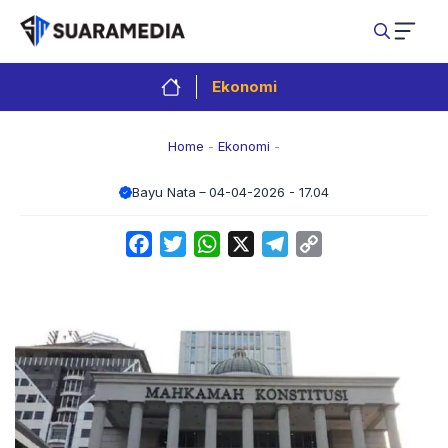
Langsung
ke
isi
Ekonomi
Home
-
Ekonomi
-
Bayu Nata
04-04-2026 - 17.04
Facebook
Twitter
WhatsApp
X
Telegram
Copy
Link