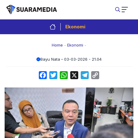
Langsung
ke
isi
Ekonomi
Home
-
Ekonomi
-
Bayu Nata
03-03-2026 - 21.04
Facebook
Twitter
WhatsApp
X
Telegram
Copy
Link