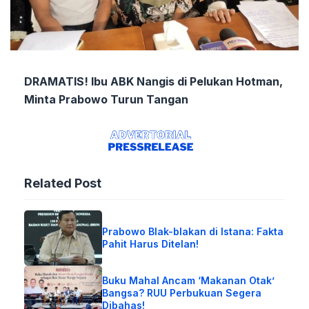
DRAMATIS! Ibu ABK Nangis di Pelukan Hotman,
Minta Prabowo Turun Tangan
Related Post
Prabowo Blak-blakan di Istana: Fakta
Pahit Harus Ditelan!
Buku Mahal Ancam ‘Makanan Otak’
Bangsa? RUU Perbukuan Segera
Dibahas!