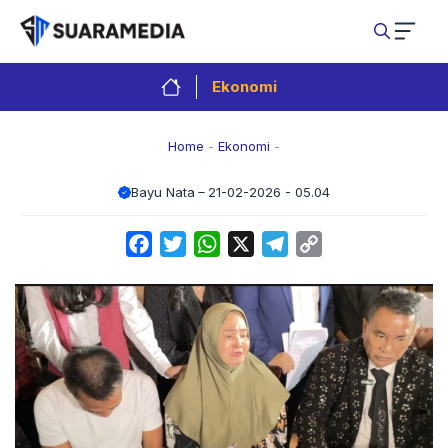
Langsung
ke
isi
Ekonomi
Home
-
Ekonomi
-
Bayu Nata
21-02-2026 - 05.04
Facebook
Twitter
WhatsApp
X
Telegram
Copy
Link