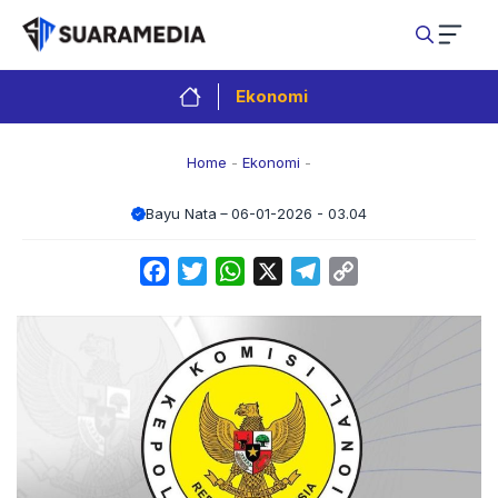
Langsung
ke
isi
Ekonomi
Home
-
Ekonomi
-
Bayu Nata
06-01-2026 - 03.04
Facebook
Twitter
WhatsApp
X
Telegram
Copy
Link