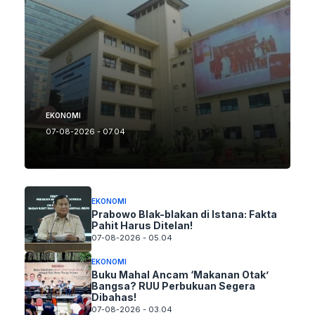
EKONOMI
07-08-2026 - 07.04
EKONOMI
Prabowo Blak-blakan di Istana: Fakta
Pahit Harus Ditelan!
07-08-2026 - 05.04
EKONOMI
Buku Mahal Ancam ‘Makanan Otak’
Bangsa? RUU Perbukuan Segera
Dibahas!
07-08-2026 - 03.04