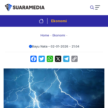
Langsung
ke
isi
Ekonomi
Home
-
Ekonomi
-
Bayu Nata
02-01-2026 - 21.04
Facebook
Twitter
WhatsApp
X
Telegram
Copy
Link