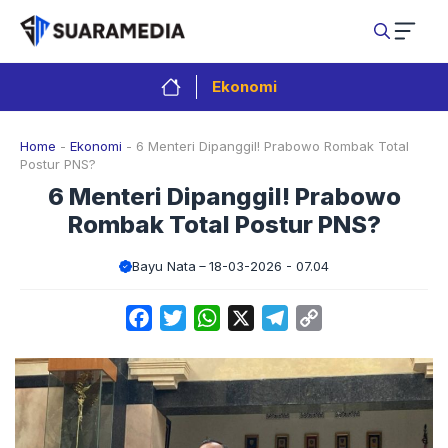
Langsung
ke
isi
Ekonomi
Home
-
Ekonomi
-
6 Menteri Dipanggil! Prabowo Rombak Total
Postur PNS?
6 Menteri Dipanggil! Prabowo
Rombak Total Postur PNS?
Bayu Nata
18-03-2026 - 07.04
Facebook
Twitter
WhatsApp
X
Telegram
Copy
Link