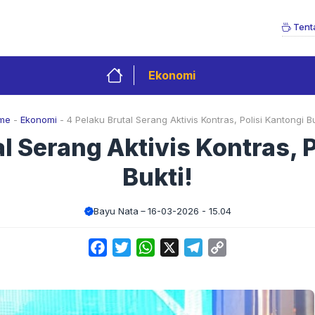
Tent
Ekonomi
me
-
Ekonomi
-
4 Pelaku Brutal Serang Aktivis Kontras, Polisi Kantongi Bu
l Serang Aktivis Kontras, 
Bukti!
Bayu Nata
16-03-2026 - 15.04
Facebook
Twitter
WhatsApp
X
Telegram
Copy
Link