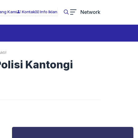
Network
ang Kami
Kontak
Info Iklan
kti!
Polisi Kantongi