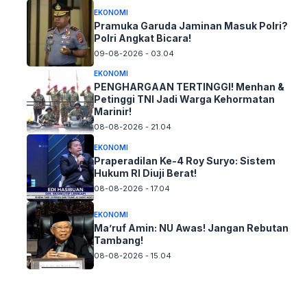
EKONOMI
Pramuka Garuda Jaminan Masuk Polri?
Polri Angkat Bicara!
09-08-2026 - 03.04
EKONOMI
PENGHARGAAN TERTINGGI! Menhan &
Petinggi TNI Jadi Warga Kehormatan
Marinir!
08-08-2026 - 21.04
EKONOMI
Praperadilan Ke-4 Roy Suryo: Sistem
Hukum RI Diuji Berat!
08-08-2026 - 17.04
EKONOMI
Ma’ruf Amin: NU Awas! Jangan Rebutan
Tambang!
08-08-2026 - 15.04