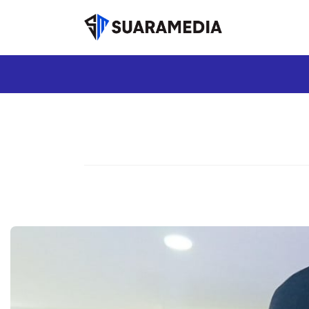
Langsung
ke
isi